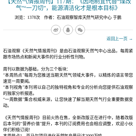
【天然气情报周刊】117期：《因地制宜代替“煤改
气”“一刀切”，能源清洁化才是根本目标》
浏览：1378次 作者：石油观察智库天然气研究中心 于鹏
返回上一页 →
石油观察《天然气情报周刊》是由石油观察天然气中心出品，每周紧
跟市场热点和新闻大事件的行业分析性刊物。
周刊以数据为基础，分为三个板块：
“本周热点”每周为您推送当期天然气领域大事件，以精炼的语言带您
速览一周要闻。
“本刊视角”本刊将以自己的独特视角和专业的分析向您提供石油观察
的独家分析报道。
“一周数据”集合权威来源，让您快速了解当期天然气行业重要数据变
动。
《天然气情报周刊》目前火热在售，全新改版正在进行中，随着改版
后本刊的“营养价值”提升，本刊的订阅费用也会相应调整，欢迎小伙
伴们积极订阅！
本周热点1、亚马尔项目液化天然气产量已达2000万吨