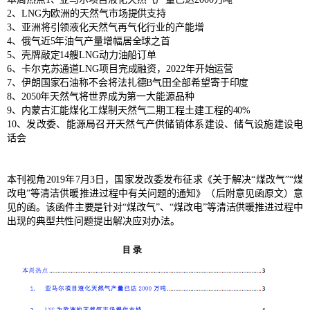
2、LNG为欧洲的天然气市场提供支持
3、亚洲将引领液化天然气再气化行业的产能增
4、俄气近5年油气产量增幅居全球之首
5、壳牌敲定14艘LNG动力油船订单
6、卡尔克苏通道LNG项目完成融资，2022年开始运营
7、伊朗国家石油称不会将法扎德B气田全部希望寄于印度
8、2050年天然气将世界成为第一大能源品种
9、内蒙古汇能煤化工煤制天然气二期工程土建工程的40%
10、发改委、能源局召开天然气产供储销体系建设、储气设施建设电
话会
本刊视角2019年7月3日，国家发改委发布征求《关于解决“煤改气”“煤
改电”等清洁供暖推进过程中有关问题的通知》（后附意见函原文）意
见的函。该函件主要是针对“煤改气”、“煤改电”等清洁供暖推进过程中
出现的典型共性问题提出解决应对办法。